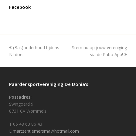
Facebook
(Bak)onderhoud tijdens
Stem nu op jouw vereniging
NLdoet
via de Rabo App!
Paardensportvereniging De Donia’s
Postadres:
Swingoerd 9
8731 CV Wommels
T 06 48 63 86 43
E
martzentiemersma@hotmail.com