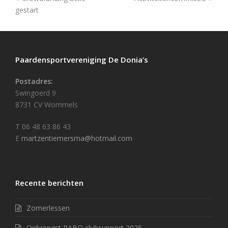
gestart
Paardensportvereniging De Donia’s
Postadres:
Swingoerd 9
8731 CV Wommels
T 06 48 63 86 43
E
martzentiemersma@hotmail.com
Recente berichten
Zomerlessen
Opbrengst RABO clubsupport 2025