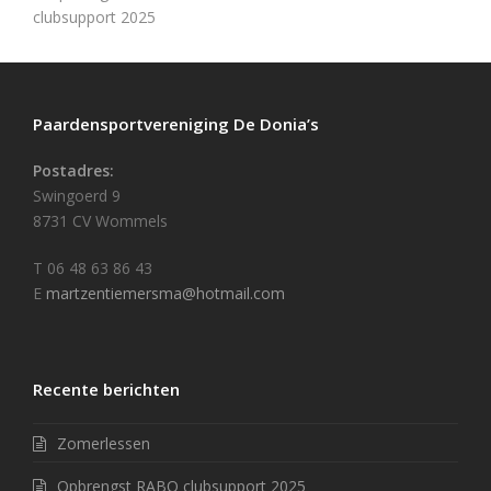
clubsupport 2025
Paardensportvereniging De Donia’s
Postadres:
Swingoerd 9
8731 CV Wommels
T 06 48 63 86 43
E
martzentiemersma@hotmail.com
Recente berichten
Zomerlessen
Opbrengst RABO clubsupport 2025