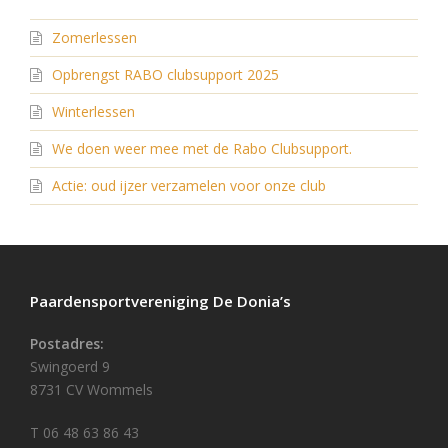
Zomerlessen
Opbrengst RABO clubsupport 2025
Winterlessen
We doen weer mee met de Rabo Clubsupport.
Actie: oud ijzer verzamelen voor onze club
Paardensportvereniging De Donia’s
Postadres:
Swingoerd 9
8731 CV Wommels
T 06 48 63 86 43